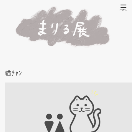
コ
ン
テ
ン
ツ
へ
移
動
猫ﾁｬﾝ